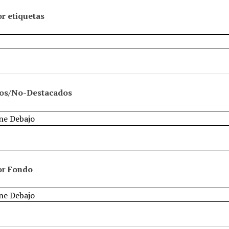
r etiquetas
os/No-Destacados
or Fondo