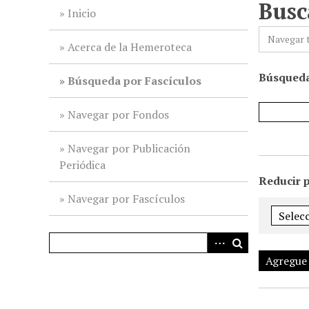
Busc
i
Inicio
n
Navegar 
c
Acerca de la Hemeroteca
i
Búsqueda
p
Búsqueda por Fascículos
a
l
Navegar por Fondos
Navegar por Publicación
Periódica
Reducir 
Navegar por Fascículos
Agregue