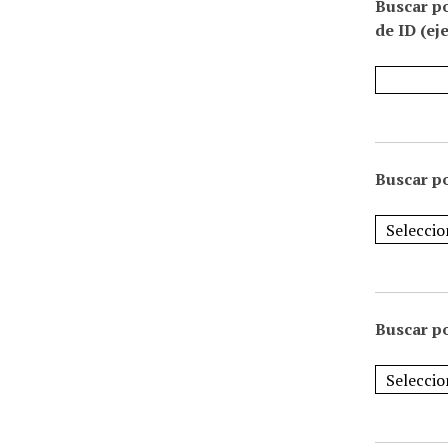
Buscar p
de ID (ej
Buscar po
Buscar po