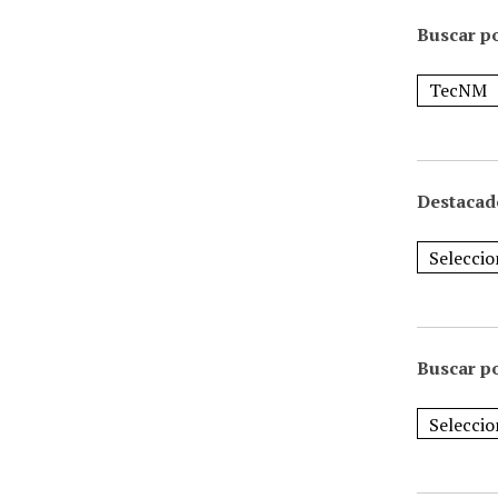
Buscar po
Destacad
Buscar p