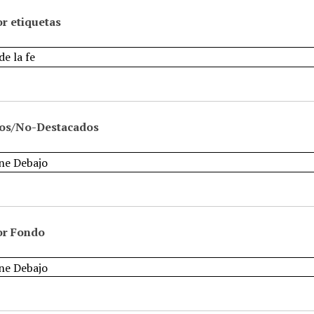
r etiquetas
os/No-Destacados
or Fondo