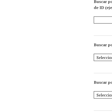
Buscar p
de ID (ej
Buscar po
Buscar po