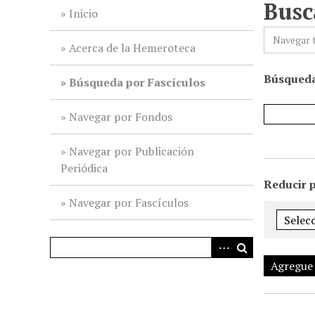
Busc
i
Inicio
n
Navegar 
c
Acerca de la Hemeroteca
i
Búsqueda
p
Búsqueda por Fascículos
a
l
Navegar por Fondos
Navegar por Publicación
Periódica
Reducir 
Navegar por Fascículos
Agregue