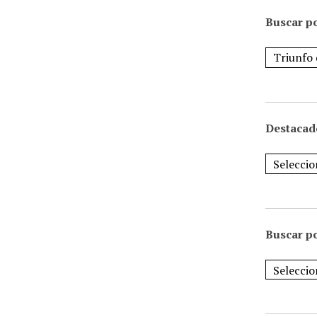
Buscar po
Destacad
Buscar p