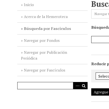
Busc
i
Inicio
n
Navegar 
c
Acerca de la Hemeroteca
i
Búsqueda
p
Búsqueda por Fascículos
a
l
Navegar por Fondos
Navegar por Publicación
Periódica
Reducir 
Navegar por Fascículos
Agregue