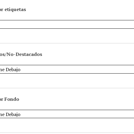
r etiquetas
os/No-Destacados
or Fondo