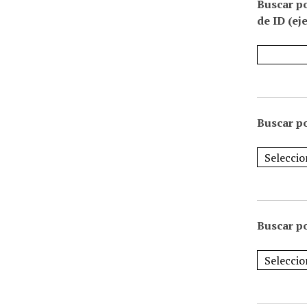
Buscar p
de ID (ej
Buscar po
Buscar po