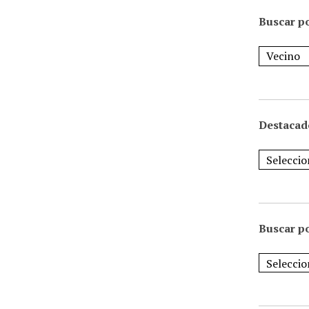
Buscar po
Destacad
Buscar p