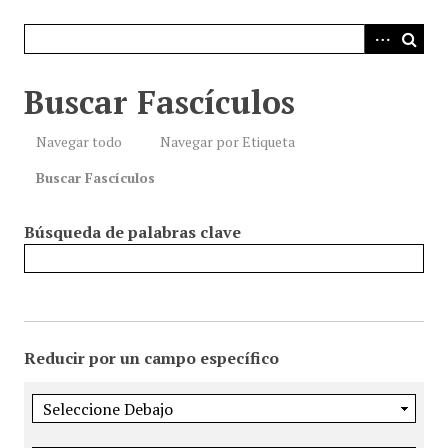
i
n
c
i
Buscar Fascículos
p
a
Navegar todo
Navegar por Etiqueta
l
Buscar Fascículos
Búsqueda de palabras clave
Reducir por un campo específico