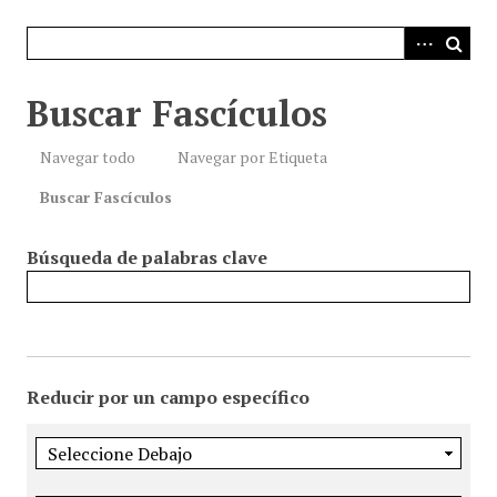
i
n
c
i
Buscar Fascículos
p
a
Navegar todo
Navegar por Etiqueta
l
Buscar Fascículos
Búsqueda de palabras clave
Reducir por un campo específico