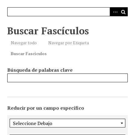
i
n
c
i
Buscar Fascículos
p
a
Navegar todo
Navegar por Etiqueta
l
Buscar Fascículos
Búsqueda de palabras clave
Reducir por un campo específico