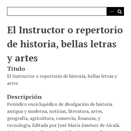
i
n
c
i
El Instructor o repertorio
p
a
de historia, bellas letras
l
y artes
Título
El Instructor o repertorio de historia, bellas letras y
artes
Descripción
Periódico enciclopédico de divulgación de historia
antigua y moderna, noticias, literatura, artes,
geografía, agricultura, comercio, finanzas, y
tecnología. Editada por José María Jiménez de Alcalá.