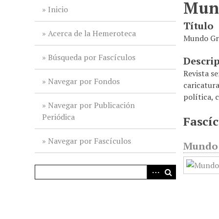
Mund
i
Inicio
n
Título
c
Acerca de la Hemeroteca
Mundo Grá
i
p
Búsqueda por Fascículos
Descri
a
Revista s
l
Navegar por Fondos
caricatur
política, 
Navegar por Publicación
Periódica
Fascíc
Navegar por Fascículos
Mundo G