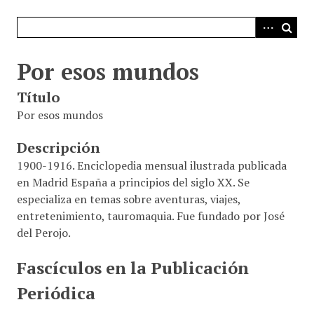
i
n
c
i
Por esos mundos
p
Título
a
l
Por esos mundos
Descripción
1900-1916. Enciclopedia mensual ilustrada publicada
en Madrid España a principios del siglo XX. Se
especializa en temas sobre aventuras, viajes,
entretenimiento, tauromaquia. Fue fundado por José
del Perojo.
Fascículos en la Publicación
Periódica