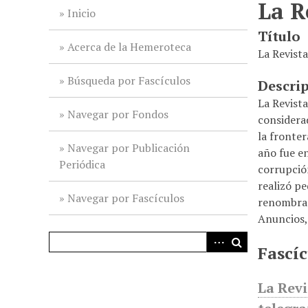
La R
i
Inicio
n
Título
c
Acerca de la Hemeroteca
La Revist
i
p
Búsqueda por Fascículos
Descri
a
La Revista
l
Navegar por Fondos
considera
la fronte
Navegar por Publicación
año fue en
Periódica
corrupción
realizó pe
Navegar por Fascículos
renombrada
Anuncios, 
Fascíc
La Revi