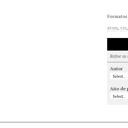
Formatos 
atom
,
csv
Refine su
Autor
Año de 