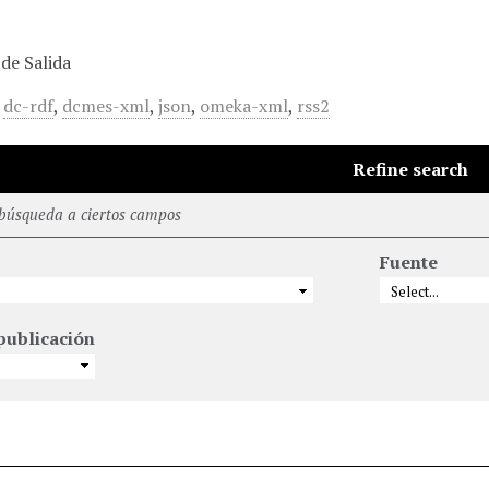
de Salida
,
dc-rdf
,
dcmes-xml
,
json
,
omeka-xml
,
rss2
Refine search
 búsqueda a ciertos campos
Fuente
publicación