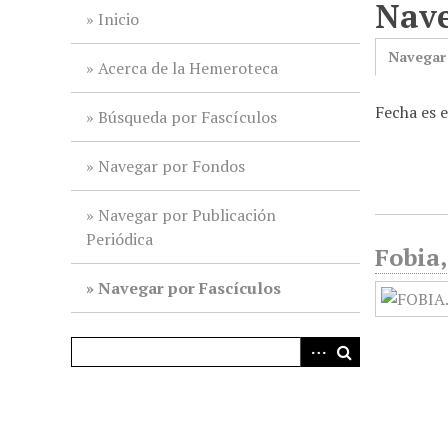
Nave
i
Inicio
n
Navegar
c
Acerca de la Hemeroteca
i
Fecha es 
p
Búsqueda por Fascículos
a
l
Navegar por Fondos
Navegar por Publicación
Periódica
Fobia,
Navegar por Fascículos