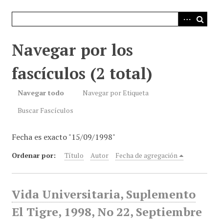
i
n
c
i
Navegar por los
p
a
fascículos (2 total)
l
Navegar todo
Navegar por Etiqueta
Buscar Fascículos
Fecha es exacto "15/09/1998"
Ordenar por:
Título
Autor
Fecha de agregación
Vida Universitaria, Suplemento
El Tigre, 1998, No 22, Septiembre