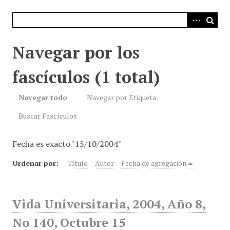
i
n
c
i
Navegar por los
p
a
fascículos (1 total)
l
Navegar todo
Navegar por Etiqueta
Buscar Fascículos
Fecha es exacto "15/10/2004"
Ordenar por:
Título
Autor
Fecha de agregación
Vida Universitaria, 2004, Año 8,
No 140, Octubre 15