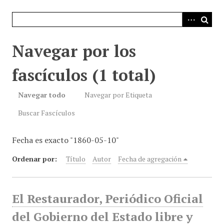
i
n
c
i
Navegar por los
p
a
fascículos (1 total)
l
Navegar todo
Navegar por Etiqueta
Buscar Fascículos
Fecha es exacto "1860-05-10"
Ordenar por:
Título
Autor
Fecha de agregación
El Restaurador, Periódico Oficial
del Gobierno del Estado libre y