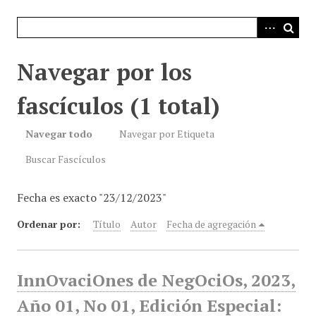
i
n
c
i
Navegar por los
p
a
fascículos (1 total)
l
Navegar todo
Navegar por Etiqueta
Buscar Fascículos
Fecha es exacto "23/12/2023"
Ordenar por:
Título
Autor
Fecha de agregación
InnOvaciOnes de NegOciOs, 2023,
Año 01, No 01, Edición Especial: