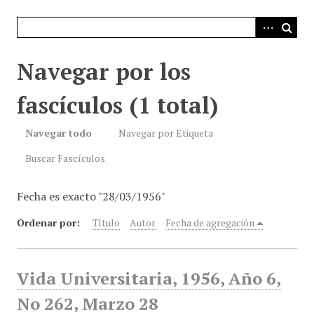
i
n
c
i
Navegar por los
p
a
fascículos (1 total)
l
Navegar todo
Navegar por Etiqueta
Buscar Fascículos
Fecha es exacto "28/03/1956"
Ordenar por:
Título
Autor
Fecha de agregación
Vida Universitaria, 1956, Año 6,
No 262, Marzo 28