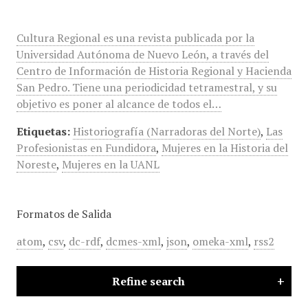
Cultura Regional es una revista publicada por la
Universidad Autónoma de Nuevo León, a través del
Centro de Información de Historia Regional y Hacienda
San Pedro. Tiene una periodicidad tetramestral, y su
objetivo es poner al alcance de todos el…
Etiquetas:
Historiografía (Narradoras del Norte)
,
Las
Profesionistas en Fundidora
,
Mujeres en la Historia del
Noreste
,
Mujeres en la UANL
Formatos de Salida
atom
,
csv
,
dc-rdf
,
dcmes-xml
,
json
,
omeka-xml
,
rss2
Refine search