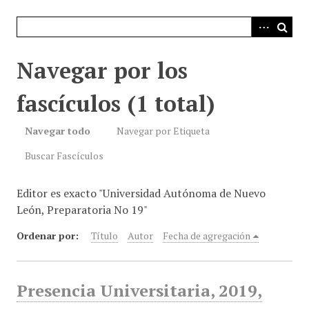
i
n
c
i
Navegar por los
p
a
fascículos (1 total)
l
Navegar todo
Navegar por Etiqueta
Buscar Fascículos
Editor es exacto "Universidad Autónoma de Nuevo
León, Preparatoria No 19"
Ordenar por:
Título
Autor
Fecha de agregación
Presencia Universitaria, 2019,