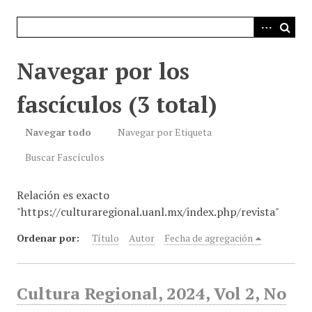
i
n
c
i
Navegar por los
p
a
fascículos (3 total)
l
Navegar todo
Navegar por Etiqueta
Buscar Fascículos
Relación es exacto
"https://culturaregional.uanl.mx/index.php/revista"
Ordenar por:
Título
Autor
Fecha de agregación
Cultura Regional, 2024, Vol 2, No