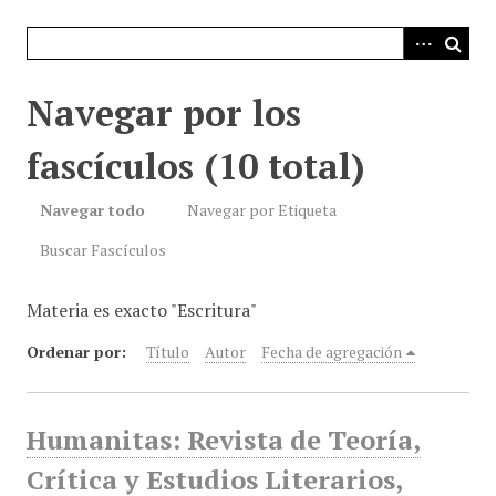
i
n
c
i
Navegar por los
p
a
fascículos (10 total)
l
Navegar todo
Navegar por Etiqueta
Buscar Fascículos
Materia es exacto "Escritura"
Ordenar por:
Título
Autor
Fecha de agregación
Humanitas: Revista de Teoría,
Crítica y Estudios Literarios,