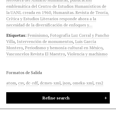
Heredera del Anuario Humanitas, publicación
emblemática del Centro de Estudios Humanísticos de
la UANL creada en 1960, Humanitas. Revista de Teoría,
Crítica y Estudios Literarios responde ahora a la
necesidad de la diversificación de enfoques y…
Etiquetas:
Feminismo
,
Fotografía Luz Corral y Pancho
Villa
,
Intervención de monumentos
,
Luis García
Montero
,
Periodismo y hemonía cultural en México
,
Vasconcelos Revista El Maestro
,
Violencia y machismo
Formatos de Salida
atom
,
csv
,
dc-rdf
,
dcmes-xml
,
json
,
omeka-xml
,
rss2
Refine search