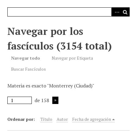
i
n
c
i
Navegar por los
p
a
fascículos (3154 total)
l
Navegar todo
Navegar por Etiqueta
Buscar Fascículos
Materia es exacto "Monterrey (Ciudad)"
de 158
Ordenar por:
Título
Autor
Fecha de agregación