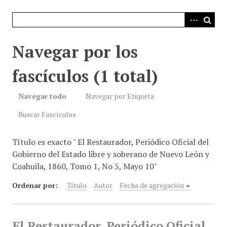
i
n
c
i
Navegar por los
p
a
fascículos (1 total)
l
Navegar todo
Navegar por Etiqueta
Buscar Fascículos
Título es exacto " El Restaurador, Periódico Oficial del
Gobierno del Estado libre y soberano de Nuevo León y
Coahuila, 1860, Tomo 1, No 5, Mayo 10"
Ordenar por:
Título
Autor
Fecha de agregación
El Restaurador, Periódico Oficial