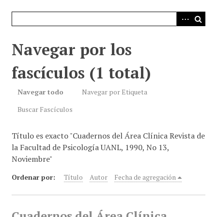
i
n
c
i
Navegar por los
p
a
fascículos (1 total)
l
Navegar todo
Navegar por Etiqueta
Buscar Fascículos
Título es exacto "Cuadernos del Área Clínica Revista de
la Facultad de Psicología UANL, 1990, No 13,
Noviembre"
Ordenar por:
Título
Autor
Fecha de agregación
Cuadernos del Área Clínica