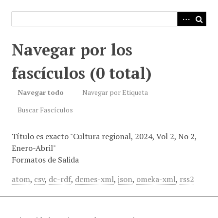
i
n
c
i
Navegar por los
p
a
fascículos (0 total)
l
Navegar todo
Navegar por Etiqueta
Buscar Fascículos
Título es exacto "Cultura regional, 2024, Vol 2, No 2,
Enero-Abril"
Formatos de Salida
atom
,
csv
,
dc-rdf
,
dcmes-xml
,
json
,
omeka-xml
,
rss2