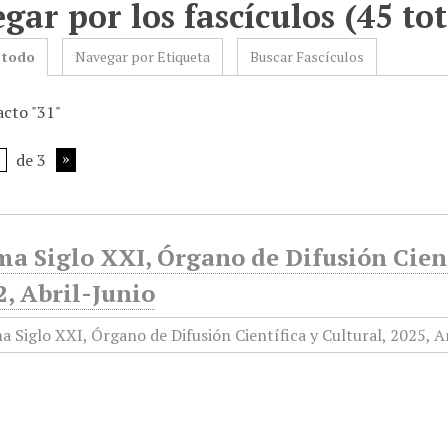
gar por los fascículos (45 tot
 todo
Navegar por Etiqueta
Buscar Fascículos
acto "31"
de 3
a Siglo XXI, Órgano de Difusión Cient
, Abril-Junio