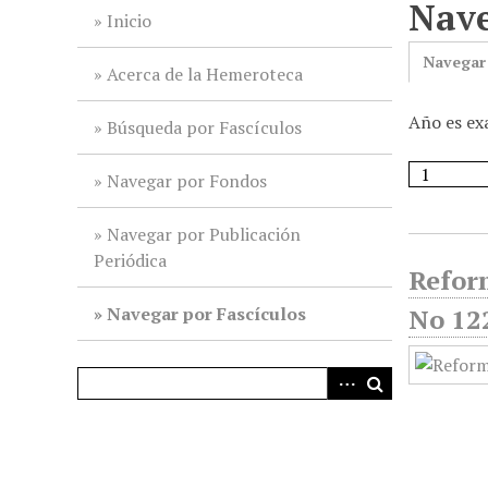
Nave
i
Inicio
n
Navegar
c
Acerca de la Hemeroteca
i
Año es ex
p
Búsqueda por Fascículos
a
l
Navegar por Fondos
Navegar por Publicación
Periódica
Reform
Navegar por Fascículos
No 122