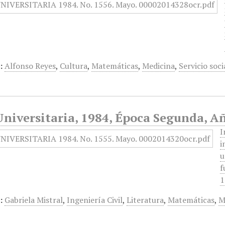
:
Alfonso Reyes
,
Cultura
,
Matemáticas
,
Medicina
,
Servicio soci
niversitaria, 1984, Época Segunda, A
I
i
u
f
1
:
Gabriela Mistral
,
Ingeniería Civil
,
Literatura
,
Matemáticas
,
M