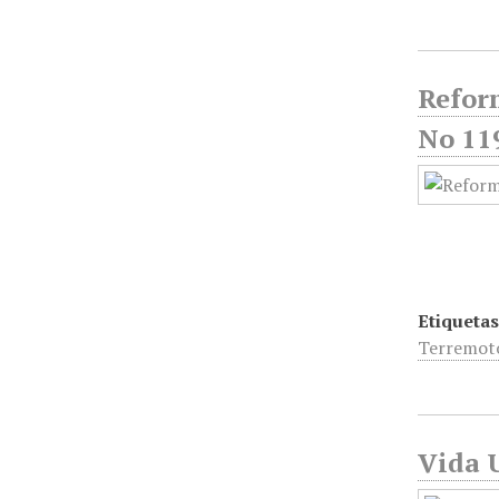
Reform
No 11
Etiquetas
Terremoto
Vida 