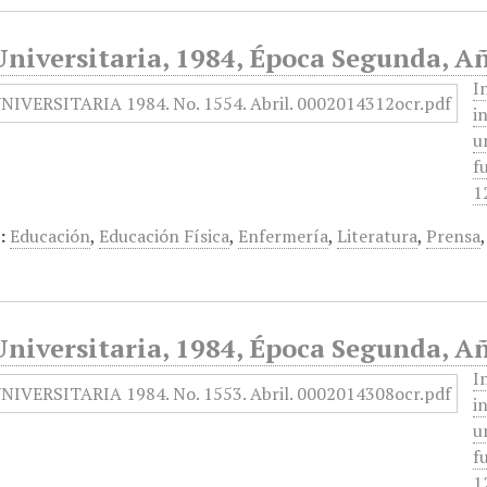
niversitaria, 1984, Época Segunda, Añ
I
i
u
f
1
:
Educación
,
Educación Física
,
Enfermería
,
Literatura
,
Prensa
niversitaria, 1984, Época Segunda, Añ
I
i
u
f
1