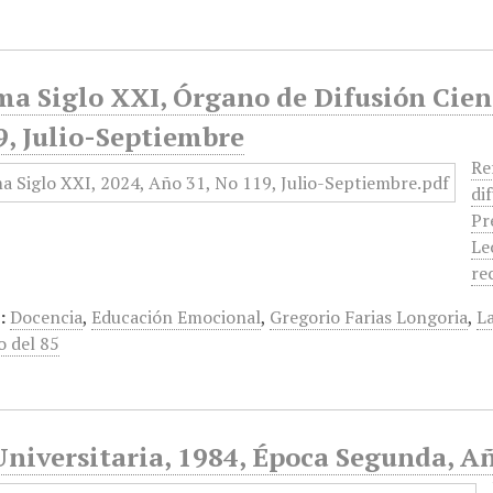
a Siglo XXI, Órgano de Difusión Cient
9, Julio-Septiembre
Re
di
Pr
Le
re
:
Docencia
,
Educación Emocional
,
Gregorio Farias Longoria
,
La
 del 85
Universitaria, 1984, Época Segunda, A