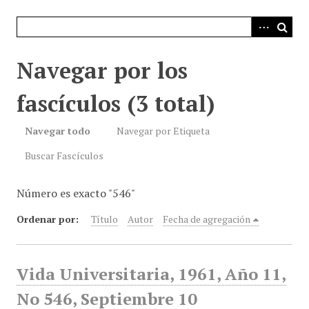
i
n
c
i
Navegar por los
p
a
fascículos (3 total)
l
Navegar todo
Navegar por Etiqueta
Buscar Fascículos
Número es exacto "546"
Ordenar por:
Título
Autor
Fecha de agregación
Vida Universitaria, 1961, Año 11,
No 546, Septiembre 10