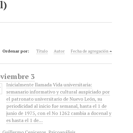
l)
Ordenar por:
Título
Autor
Fecha de agregación
oviembre 3
Inicialmente llamada Vida universitaria:
semanario informativo y cultural auspiciado por
el patronato universitario de Nuevo León, su
periodicidad al inicio fue semanal, hasta el 1 de
junio de 1975, con el No 1262 cambia a docenal y
es hasta el 1 de…
r
,
Guillermo Ceniceros
,
Psicoanálisis