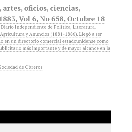
artes, oficios, ciencias,
1883, Vol 6, No 658, Octubre 18
. Diario Independiente de Política, Literatura,
Agricultura y Anuncios (1881-1886). Llegó a ser
o en un directorio comercial estadounidense como
ublicitario más importante y de mayor alcance en la
Sociedad de Obreros