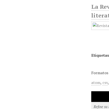
La Rev
litera
Etiquetas
Formatos 
atom
,
csv
Refine su