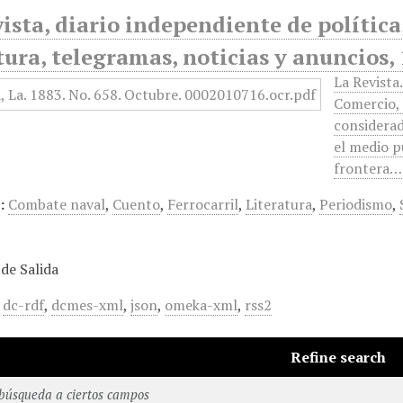
ista, diario independiente de política, 
tura, telegramas, noticias y anuncios, 
La Revista
Comercio, 
considerad
el medio p
frontera…
:
Combate naval
,
Cuento
,
Ferrocarril
,
Literatura
,
Periodismo
,
de Salida
,
dc-rdf
,
dcmes-xml
,
json
,
omeka-xml
,
rss2
Refine search
 búsqueda a ciertos campos