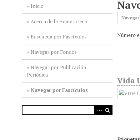
Nave
i
Inicio
n
Navegar
c
Acerca de la Hemeroteca
i
Número es
p
Búsqueda por Fascículos
a
l
Navegar por Fondos
Navegar por Publicación
Periódica
Vida U
Navegar por Fascículos
Etiquetas