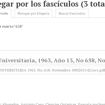
gar por los fascículos (3 tota
 todo
Navegar por Etiqueta
Buscar Fascículos
 exacto "658"
niversitaria, 1963, Año 13, No 658, N
:
Abogados
,
Antonio Caso
,
Ciencias Químicas
,
Energía nuclea