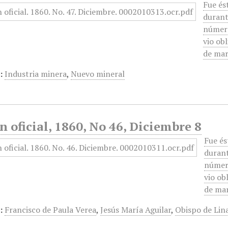
Fue és
durant
número
vio ob
de mar
:
Industria minera
,
Nuevo mineral
n oficial, 1860, No 46, Diciembre 8
Fue és
durant
número
vio ob
de ma
:
Francisco de Paula Verea
,
Jesús María Aguilar
,
Obispo de Lin