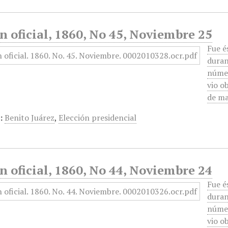
n oficial, 1860, No 45, Noviembre 25
Fue é
duran
númer
vio o
de ma
:
Benito Juárez
,
Elección presidencial
n oficial, 1860, No 44, Noviembre 24
Fue é
duran
númer
vio o