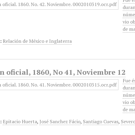
Fue é
duran
númer
vio o
de ma
:
Relación de México e Inglaterra
n oficial, 1860, No 41, Noviembre 12
Fue é
duran
númer
vio o
de ma
:
Epitacio Huerta
,
José Sanchez Fácio
,
Santiago Cuevas
,
Severo