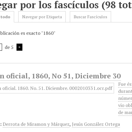
gar por los fascículos (98 tot
 todo
Navegar por Etiqueta
Buscar Fascículos
blicación es exacto "1860"
de 5
n oficial, 1860, No 51, Diciembre 30
Fue és
durant
número
vio ob
de ma
:
Derrota de Miramon y Márquez
,
Jesús González Ortega