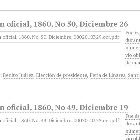
n oficial, 1860, No 50, Diciembre 26
Fue és
durant
número
vio ob
de ma
:
Benito Juárez
,
Elección de presidente
,
Feria de Linares
,
Santi
n oficial, 1860, No 49, Diciembre 19
Fue és
durant
número
vio ob