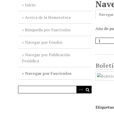
Nave
i
Inicio
n
Navegar
c
Acerca de la Hemeroteca
i
Año de pu
p
Búsqueda por Fascículos
a
l
Navegar por Fondos
Navegar por Publicación
Periódica
Boletí
Navegar por Fascículos
Etiquetas