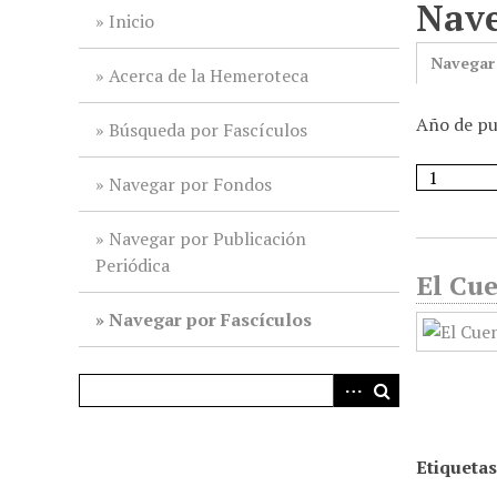
Nave
i
Inicio
n
Navegar
c
Acerca de la Hemeroteca
i
Año de pu
p
Búsqueda por Fascículos
a
l
Navegar por Fondos
Navegar por Publicación
Periódica
El Cue
Navegar por Fascículos
Etiquetas