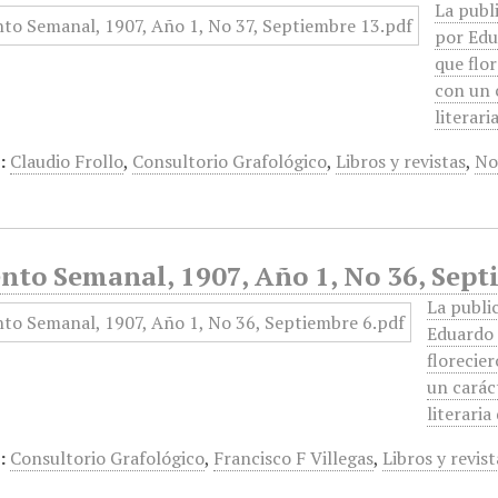
La publ
por Edu
que flo
con un 
literar
:
Claudio Frollo
,
Consultorio Grafológico
,
Libros y revistas
,
No
nto Semanal, 1907, Año 1, No 36, Sept
La publi
Eduardo 
florecie
un carác
literari
:
Consultorio Grafológico
,
Francisco F Villegas
,
Libros y revist