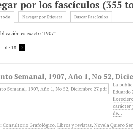
gar por los fascículos (355 to
 todo
Navegar por Etiqueta
Buscar Fascículos
blicación es exacto "1907"
de 18
nto Semanal, 1907, Año 1, No 52, Dici
La publi
Eduardo Z
florecier
carácter 
de…
:
Consultorio Grafológico
,
Libros y revistas
,
Novela Quiero Se