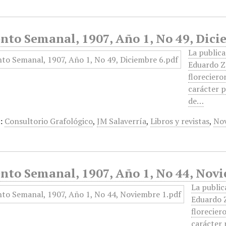
nto Semanal, 1907, Año 1, No 49, Dici
La public
Eduardo Za
floreciero
carácter p
de…
:
Consultorio Grafológico
,
JM Salaverría
,
Libros y revistas
,
Nov
ento Semanal, 1907, Año 1, No 44, Nov
La public
Eduardo Z
florecier
carácter 