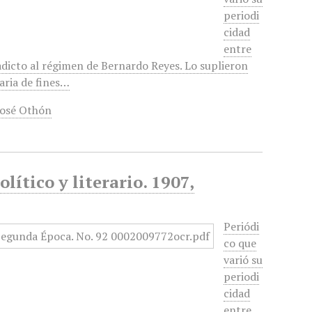
periodi
cidad
entre
adicto al régimen de Bernardo Reyes. Lo suplieron
raria de fines…
José Othón
lítico y literario. 1907,
Periódi
co que
varió su
periodi
cidad
entre