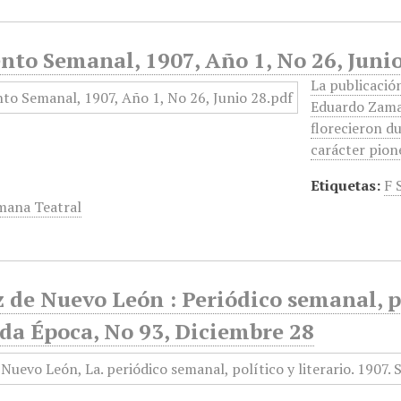
nto Semanal, 1907, Año 1, No 26, Juni
La publicació
Eduardo Zamac
florecieron d
carácter pione
Etiquetas:
F 
mana Teatral
 de Nuevo León : Periódico semanal, po
da Época, No 93, Diciembre 28