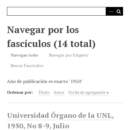
i
n
c
i
Navegar por los
p
a
fascículos (14 total)
l
Navegar todo
Navegar por Etiqueta
Buscar Fascículos
Año de publicación es exacto "1950"
Ordenar por:
Título
Autor
Fecha de agregación
Universidad Órgano de la UNL,
1950, No 8-9, Julio