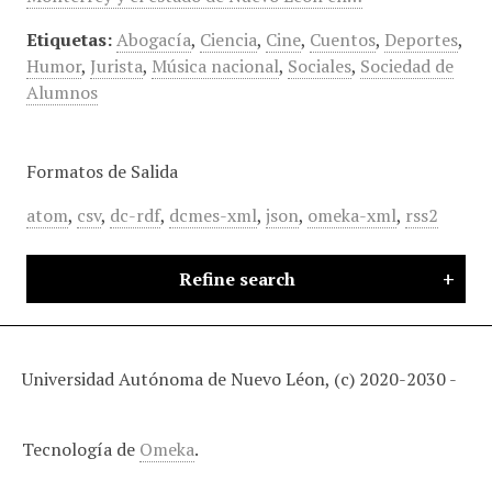
Etiquetas:
Abogacía
,
Ciencia
,
Cine
,
Cuentos
,
Deportes
,
Humor
,
Jurista
,
Música nacional
,
Sociales
,
Sociedad de
Alumnos
Formatos de Salida
atom
,
csv
,
dc-rdf
,
dcmes-xml
,
json
,
omeka-xml
,
rss2
Refine search
Universidad Autónoma de Nuevo Léon, (c) 2020-2030 -
Tecnología de
Omeka
.