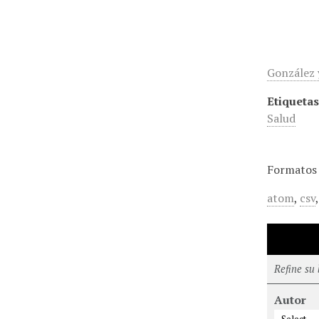
González 
Etiquetas
Salud
Formatos 
atom
,
csv
Refine su
Autor