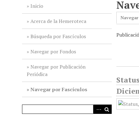
Nave
i
Inicio
n
Navegar
c
Acerca de la Hemeroteca
i
Publicació
p
Búsqueda por Fascículos
a
l
Navegar por Fondos
Navegar por Publicación
Periódica
Status
Navegar por Fascículos
Dicie