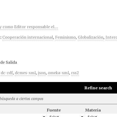
y como Editor responsable el…
:
Cooperación internacional
,
Feminismo
,
Globalización
,
Inter
de Salida
,
dc-rdf
,
dcmes-xml
,
json
,
omeka-xml
,
rss2
Refine search
 búsqueda a ciertos campos
Fuente
Materia