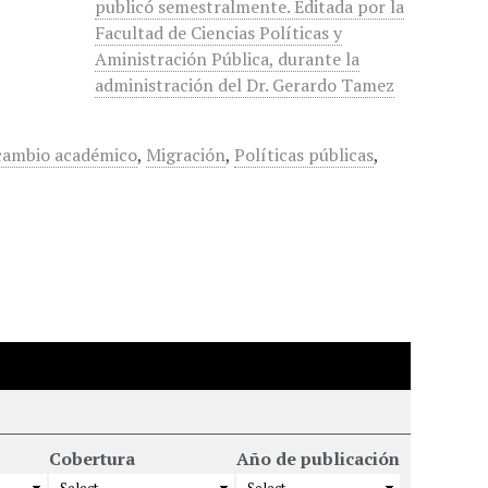
publicó semestralmente. Editada por la
Facultad de Ciencias Políticas y
Aministración Pública, durante la
administración del Dr. Gerardo Tamez
cambio académico
,
Migración
,
Políticas públicas
,
Cobertura
Año de publicación