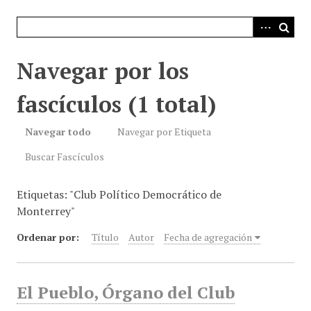
i
n
c
i
Navegar por los
p
a
fascículos (1 total)
l
Navegar todo
Navegar por Etiqueta
Buscar Fascículos
Etiquetas: "Club Político Democrático de
Monterrey"
Ordenar por:
Título
Autor
Fecha de agregación
El Pueblo, Órgano del Club