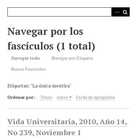
i
n
c
i
Navegar por los
p
a
fascículos (1 total)
l
Navegar todo
Navegar por Etiqueta
Buscar Fascículos
Etiquetas: "La única mentira"
Ordenar por:
Título
Autor
Fecha de agregación
Vida Universitaria, 2010, Año 14,
No 239, Noviembre 1