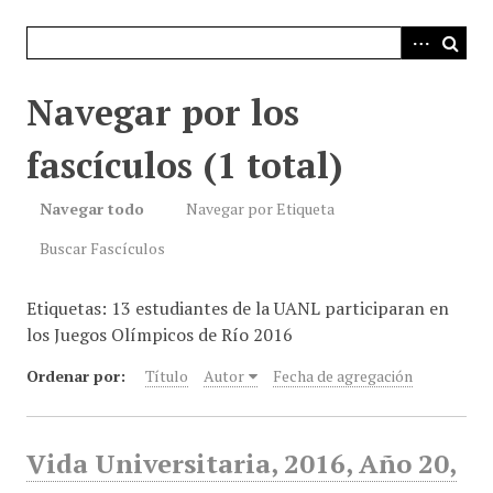
i
n
c
i
Navegar por los
p
a
fascículos (1 total)
l
Navegar todo
Navegar por Etiqueta
Buscar Fascículos
Etiquetas: 13 estudiantes de la UANL participaran en
los Juegos Olímpicos de Río 2016
Ordenar por:
Título
Autor
Fecha de agregación
Vida Universitaria, 2016, Año 20,