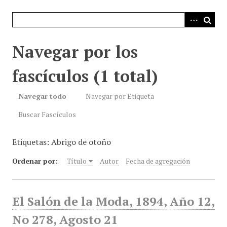
i
n
c
i
Navegar por los
p
a
fascículos (1 total)
l
Navegar todo
Navegar por Etiqueta
Buscar Fascículos
Etiquetas: Abrigo de otoño
Ordenar por:
Título
Autor
Fecha de agregación
El Salón de la Moda, 1894, Año 12,
No 278, Agosto 21