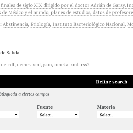
finales de siglo XIX dirigido por el doctor Adrián de Garay. 
s de México y el mundo, planes de estudios, datos de profesor
:
Abstinencia
,
Etiología
,
Instituto Bacteriológico Nacional
,
Mo
de Salida
,
dc-rdf
,
dcmes-xml
,
json
,
omeka-xml
,
rss2
Refine search
 búsqueda a ciertos campos
Fuente
Materia