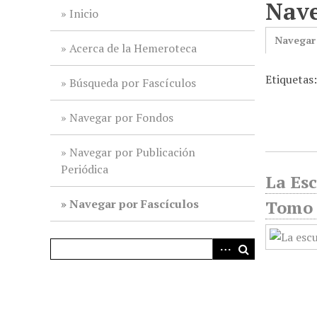
Nave
i
Inicio
n
Navegar
c
Acerca de la Hemeroteca
i
Etiquetas
p
Búsqueda por Fascículos
a
l
Navegar por Fondos
Navegar por Publicación
Periódica
La Esc
Navegar por Fascículos
Tomo 2