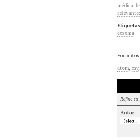
médica de 
relevante
Etiquetas
eczema
Formatos 
atom
,
csv
Refine su
Autor