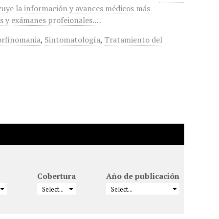
Incuye la información y avances médicos más
es y exámanes profeionales.…
rfinomania
,
Sintomatología
,
Tratamiento del
Cobertura
Año de publicación