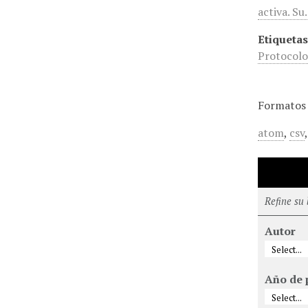
activa. S
Etiquetas
Protocolo
Formatos 
atom
,
csv
Refine su
Autor
Año de 