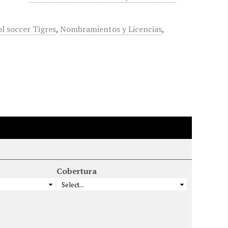
l soccer Tigres
,
Nombramientos y Licencias
,
Cobertura