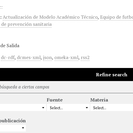
u…
:
Actualización de Modelo Académico Técnico
,
Equipo de futbo
 de prevención sanitaria
de Salida
,
dc-rdf
,
dcmes-xml
,
json
,
omeka-xml
,
rss2
Refine search
 búsqueda a ciertos campos
Fuente
Materia
publicación