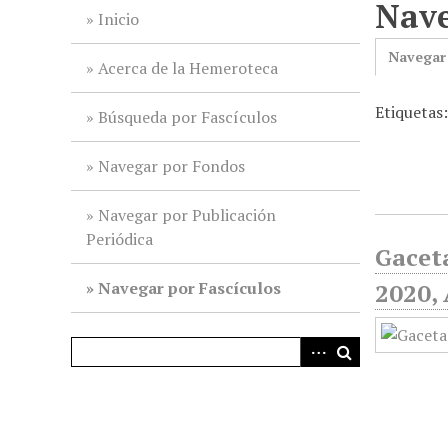
Nave
i
Inicio
n
Navegar
c
Acerca de la Hemeroteca
i
Etiquetas
p
Búsqueda por Fascículos
a
l
Navegar por Fondos
Navegar por Publicación
Periódica
Gaceta
Navegar por Fascículos
2020, 