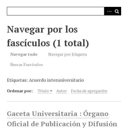
i
n
c
i
Navegar por los
p
a
fascículos (1 total)
l
Navegar todo
Navegar por Etiqueta
Buscar Fascículos
Etiquetas: Acuerdo interuniversitario
Ordenar por:
Título
Autor
Fecha de agregación
Gaceta Universitaria : Órgano
Oficial de Publicación y Difusión