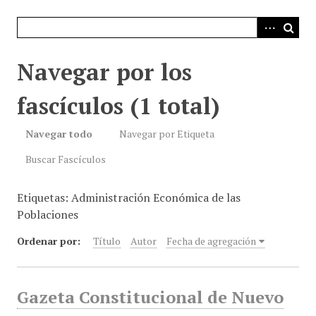
i
n
c
i
Navegar por los
p
a
fascículos (1 total)
l
Navegar todo
Navegar por Etiqueta
Buscar Fascículos
Etiquetas: Administración Económica de las
Poblaciones
Ordenar por:
Título
Autor
Fecha de agregación
Gazeta Constitucional de Nuevo