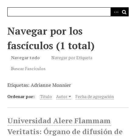
i
n
c
i
Navegar por los
p
a
fascículos (1 total)
l
Navegar todo
Navegar por Etiqueta
Buscar Fascículos
Etiquetas: Adrianne Monnier
Ordenar por:
Título
Autor
Fecha de agregación
Universidad Alere Flammam
Veritatis: Órgano de difusión de