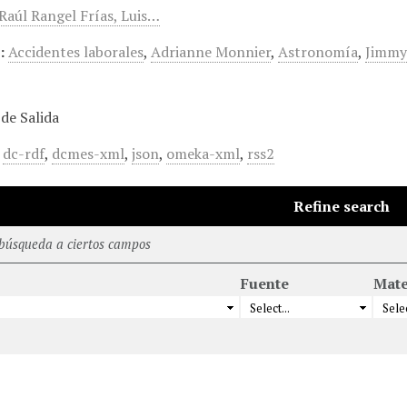
 Raúl Rangel Frías, Luis…
:
Accidentes laborales
,
Adrianne Monnier
,
Astronomía
,
Jimmy
de Salida
,
dc-rdf
,
dcmes-xml
,
json
,
omeka-xml
,
rss2
Refine search
 búsqueda a ciertos campos
Fuente
Mate