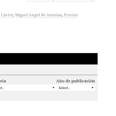
 Carter
,
Miguel Angel de Asturias
,
Precios
ria
Año de publicación