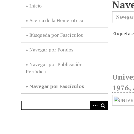
Nave
i
Inicio
n
Navegar
c
Acerca de la Hemeroteca
i
Etiquetas
p
Búsqueda por Fascículos
a
l
Navegar por Fondos
Navegar por Publicación
Periódica
Unive
Navegar por Fascículos
1976,