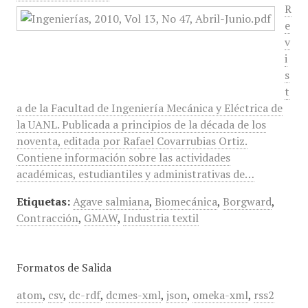
R
e
v
i
s
t
a de la Facultad de Ingeniería Mecánica y Eléctrica de
la UANL. Publicada a principios de la década de los
noventa, editada por Rafael Covarrubias Ortiz.
Contiene información sobre las actividades
académicas, estudiantiles y administrativas de…
Etiquetas:
Agave salmiana
,
Biomecánica
,
Borgward
,
Contracción
,
GMAW
,
Industria textil
Formatos de Salida
atom
,
csv
,
dc-rdf
,
dcmes-xml
,
json
,
omeka-xml
,
rss2