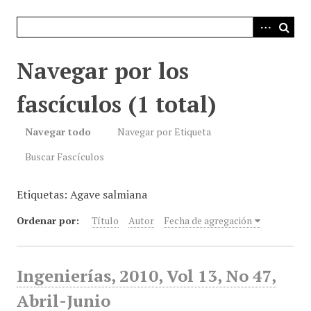
i
n
c
i
Navegar por los
p
a
fascículos (1 total)
l
Navegar todo
Navegar por Etiqueta
Buscar Fascículos
Etiquetas: Agave salmiana
Ordenar por:
Título
Autor
Fecha de agregación
Ingenierías, 2010, Vol 13, No 47,
Abril-Junio