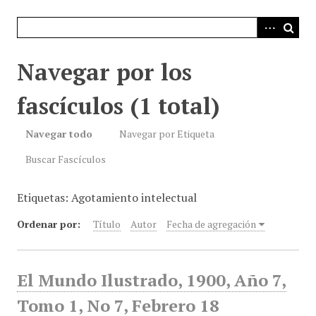
i
n
c
i
Navegar por los
p
a
fascículos (1 total)
l
Navegar todo
Navegar por Etiqueta
Buscar Fascículos
Etiquetas: Agotamiento intelectual
Ordenar por:
Título
Autor
Fecha de agregación
El Mundo Ilustrado, 1900, Año 7,
Tomo 1, No 7, Febrero 18