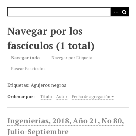
i
n
c
i
Navegar por los
p
a
fascículos (1 total)
l
Navegar todo
Navegar por Etiqueta
Buscar Fascículos
Etiquetas: Agujeros negros
Ordenar por:
Título
Autor
Fecha de agregación
Ingenierías, 2018, Año 21, No 80,
Julio-Septiembre