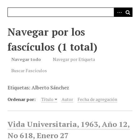
i
n
c
i
Navegar por los
p
a
fascículos (1 total)
l
Navegar todo
Navegar por Etiqueta
Buscar Fascículos
Etiquetas: Alberto Sánchez
Ordenar por:
Título
Autor
Fecha de agregación
Vida Universitaria, 1963, Año 12,
No 618, Enero 27