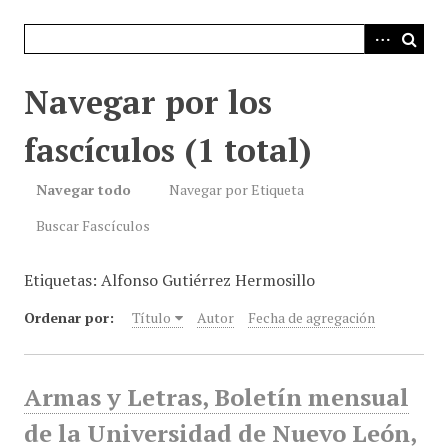
i
n
c
i
Navegar por los
p
a
fascículos (1 total)
l
Navegar todo
Navegar por Etiqueta
Buscar Fascículos
Etiquetas: Alfonso Gutiérrez Hermosillo
Ordenar por:
Título
Autor
Fecha de agregación
Armas y Letras, Boletín mensual
de la Universidad de Nuevo León,