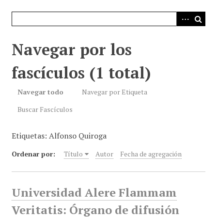
i
n
c
i
Navegar por los
p
a
fascículos (1 total)
l
Navegar todo
Navegar por Etiqueta
Buscar Fascículos
Etiquetas: Alfonso Quiroga
Ordenar por:
Título
Autor
Fecha de agregación
Universidad Alere Flammam
Veritatis: Órgano de difusión