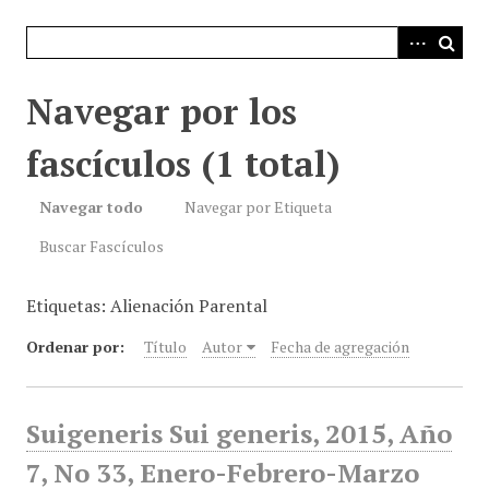
i
n
c
i
Navegar por los
p
a
fascículos (1 total)
l
Navegar todo
Navegar por Etiqueta
Buscar Fascículos
Etiquetas: Alienación Parental
Ordenar por:
Título
Autor
Fecha de agregación
Suigeneris Sui generis, 2015, Año
7, No 33, Enero-Febrero-Marzo