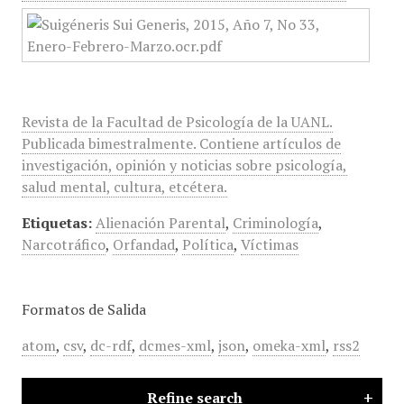
Revista de la Facultad de Psicología de la UANL.
Publicada bimestralmente. Contiene artículos de
investigación, opinión y noticias sobre psicología,
salud mental, cultura, etcétera.
Etiquetas:
Alienación Parental
,
Criminología
,
Narcotráfico
,
Orfandad
,
Política
,
Víctimas
Formatos de Salida
atom
,
csv
,
dc-rdf
,
dcmes-xml
,
json
,
omeka-xml
,
rss2
Refine search