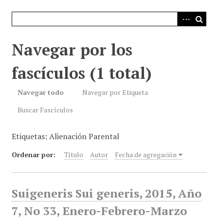
i
n
c
i
Navegar por los
p
a
fascículos (1 total)
l
Navegar todo
Navegar por Etiqueta
Buscar Fascículos
Etiquetas: Alienación Parental
Ordenar por:
Título
Autor
Fecha de agregación
Suigeneris Sui generis, 2015, Año
7, No 33, Enero-Febrero-Marzo