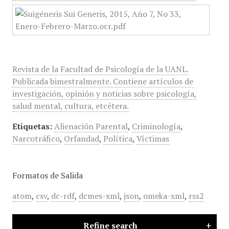
Revista de la Facultad de Psicología de la UANL.
Publicada bimestralmente. Contiene artículos de
investigación, opinión y noticias sobre psicología,
salud mental, cultura, etcétera.
Etiquetas:
Alienación Parental
,
Criminología
,
Narcotráfico
,
Orfandad
,
Política
,
Víctimas
Formatos de Salida
atom
,
csv
,
dc-rdf
,
dcmes-xml
,
json
,
omeka-xml
,
rss2
Refine search