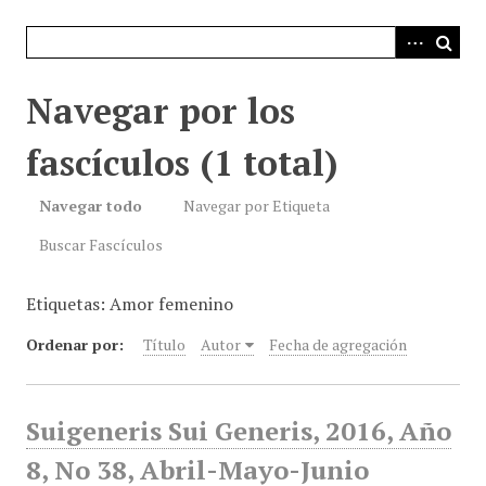
i
n
c
i
Navegar por los
p
a
fascículos (1 total)
l
Navegar todo
Navegar por Etiqueta
Buscar Fascículos
Etiquetas: Amor femenino
Ordenar por:
Título
Autor
Fecha de agregación
Suigeneris Sui Generis, 2016, Año
8, No 38, Abril-Mayo-Junio