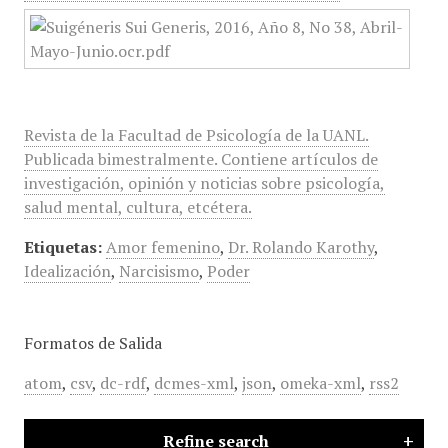
Revista de la Facultad de Psicología de la UANL.
Publicada bimestralmente. Contiene artículos de
investigación, opinión y noticias sobre psicología,
salud mental, cultura, etcétera.
Etiquetas:
Amor femenino
,
Dr. Rolando Karothy
,
Idealización
,
Narcisismo
,
Poder
Formatos de Salida
atom
,
csv
,
dc-rdf
,
dcmes-xml
,
json
,
omeka-xml
,
rss2
Refine search